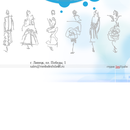
г. Липецк, пл. Победы, 1
sales@medodezhda48.ru
студия
Seo
Прайм