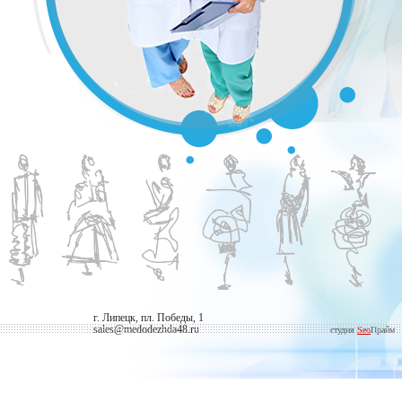
г. Липецк, пл. Победы, 1
sales@medodezhda48.ru
студия
Seo
Прайм