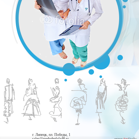
г. Липецк, пл. Победы, 1
sales@medodezhda48.ru
студия
Seo
Прайм