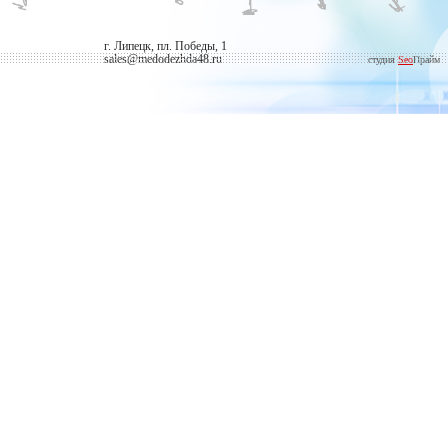
г. Липецк, пл. Победы, 1
sales@medodezhda48.ru
студия
Seo
Прайм