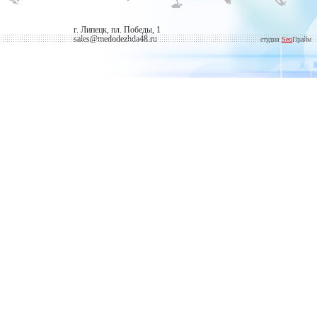
г. Липецк, пл. Победы, 1
sales@medodezhda48.ru
студия
Seo
Прайм