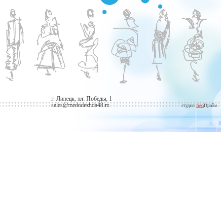
г. Липецк, пл. Победы, 1
sales@medodezhda48.ru
студия
Seo
Прайм